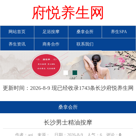
府悦养生网
网站首页
足浴按摩
桑拿会所
养生SPA
养生资讯
商务合作
联系我们
更新时间：2026-8-9 现已经收录1743条长沙府悦养生网
信息
桑拿会所
长沙男士精油按摩
作者：aqi 来源： 日期：2026-8-9 人气：
6
评论：
0