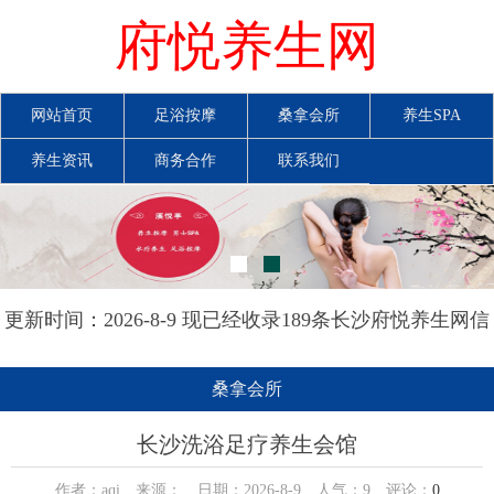
府悦养生网
网站首页
足浴按摩
桑拿会所
养生SPA
养生资讯
商务合作
联系我们
更新时间：2026-8-9 现已经收录189条长沙府悦养生网信
息
桑拿会所
长沙洗浴足疗养生会馆
作者：aqi 来源： 日期：2026-8-9 人气：
9
评论：
0