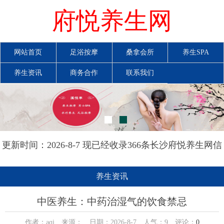
府悦养生网
网站首页
足浴按摩
桑拿会所
养生SPA
养生资讯
商务合作
联系我们
更新时间：2026-8-7 现已经收录366条长沙府悦养生网信
息
养生资讯
中医养生：中药治湿气的饮食禁忌
作者：aqi 来源： 日期：2026-8-7 人气：
9
评论：
0