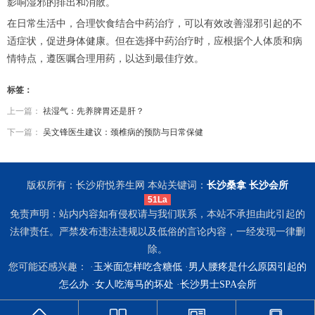
影响湿邪的排出和消散。
在日常生活中，合理饮食结合中药治疗，可以有效改善湿邪引起的不
适症状，促进身体健康。但在选择中药治疗时，应根据个人体质和病
情特点，遵医嘱合理用药，以达到最佳疗效。
标签：
上一篇：
祛湿气：先养脾胃还是肝？
下一篇：
吴文锋医生建议：颈椎病的预防与日常保健
版权所有：长沙府悦养生网 本站关键词：
长沙桑拿
长沙会所
51La
免责声明：站内内容如有侵权请与我们联系，本站不承担由此引起的
法律责任。严禁发布违法违规以及低俗的言论内容，一经发现一律删
除。
您可能还感兴趣： ·
玉米面怎样吃含糖低
·
男人腰疼是什么原因引起的
怎么办
·
女人吃海马的坏处
·
长沙男士SPA会所