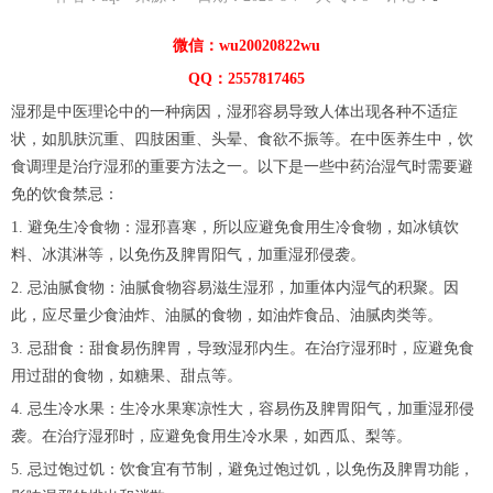
微信：wu20020822wu
QQ：2557817465
湿邪是中医理论中的一种病因，湿邪容易导致人体出现各种不适症
状，如肌肤沉重、四肢困重、头晕、食欲不振等。在中医养生中，饮
食调理是治疗湿邪的重要方法之一。以下是一些中药治湿气时需要避
免的饮食禁忌：
1. 避免生冷食物：湿邪喜寒，所以应避免食用生冷食物，如冰镇饮
料、冰淇淋等，以免伤及脾胃阳气，加重湿邪侵袭。
2. 忌油腻食物：油腻食物容易滋生湿邪，加重体内湿气的积聚。因
此，应尽量少食油炸、油腻的食物，如油炸食品、油腻肉类等。
3. 忌甜食：甜食易伤脾胃，导致湿邪内生。在治疗湿邪时，应避免食
用过甜的食物，如糖果、甜点等。
4. 忌生冷水果：生冷水果寒凉性大，容易伤及脾胃阳气，加重湿邪侵
袭。在治疗湿邪时，应避免食用生冷水果，如西瓜、梨等。
5. 忌过饱过饥：饮食宜有节制，避免过饱过饥，以免伤及脾胃功能，