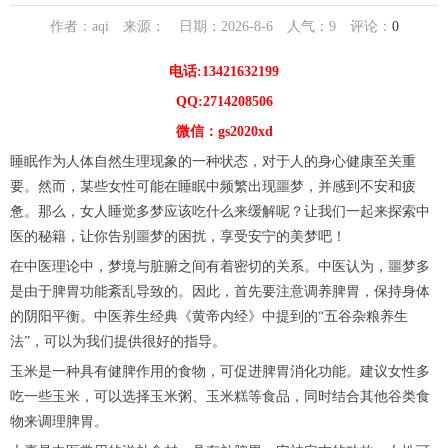
作者：aqi 来源： 日期：2026-8-6 人气：
9
评论：
0
电话:13421632199
QQ:2714208506
微信：gs2020xd
睡眠作为人体自然生理现象的一种状态，对于人的身心健康至关重
要。然而，某些女性可能在睡眠中频繁出现噩梦，并感到不安和疲
惫。那么，女人睡觉多梦应该吃什么来缓解呢？让我们一起来探索中
医的秘籍，让你告别噩梦的困扰，享受安宁的美梦吧！
在中医理论中，梦境与脏腑之间有着密切的关系。中医认为，噩梦多
是由于脾胃功能紊乱导致的。因此，首先要注意调养脾胃，保持身体
的阴阳平衡。中医养生经典《黄帝内经》中提到的“五谷杂粮养生
法”，可以为我们提供很好的指导。
玉米是一种具有健脾作用的食物，可促进脾胃消化功能。建议女性多
吃一些玉米，可以选择玉米粥、玉米糕等食品，同时结合其他谷类食
物来调理脾胃。