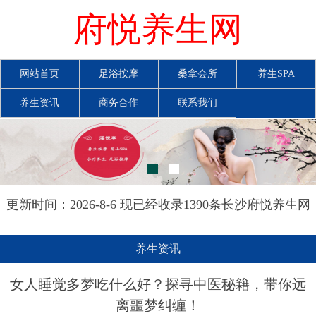
府悦养生网
网站首页
足浴按摩
桑拿会所
养生SPA
养生资讯
商务合作
联系我们
更新时间：2026-8-6 现已经收录1390条长沙府悦养生网
信息
养生资讯
女人睡觉多梦吃什么好？探寻中医秘籍，带你远
离噩梦纠缠！