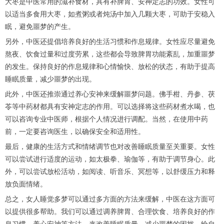
大枣是中医常用的滋补食材，具有补脾胃、安神定志的功效。女性可
以适当多食用大枣，如煮粥或者炖汤中加入几颗大枣，可助于安稳入
眠，避免噩梦的产生。
另外，中医还提倡培养良好的生活习惯和作息规律。女性应尽量避免
熬夜、饮食过量和过度劳累，这些都会导致脾胃功能紊乱，加重噩梦
的发生。保持良好的作息规律和心情愉快、放松的状态，有助于提高
睡眠质量，减少噩梦的出现。
此外，中医还推崇通过养心安神来缓解噩梦问题。佛手柑、丹参、茯
苓等中药材都具有安神定志的作用。可以选择将这些药材煮水喝，也
可以咨询专业中医师，根据个人情况进行调配。当然，在使用中药
前，一定要咨询医生，以确保安全和适用性。
最后，健康的生活方式和情绪调节也对改善睡眠质量至关重要。女性
可以尝试进行适度的运动，如太极拳、瑜伽等，有助于调节身心。此
外，可以尝试放松活动，如阅读、听音乐、冥想等，以舒缓压力和释
放负面情绪。
总之，女人睡觉多梦可以通过多方面的方法来缓解，中医在这方面可
以提供很多帮助。我们可以通过调养脾胃、合理饮食、培养良好的作