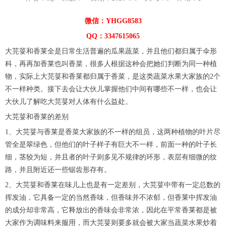
微信：YHGG8583
QQ：3347615065
大芫荽和香莱全是日常生活普遍的瓜果蔬菜，并且他们都归属于伞形
科，再再加香莱也叫香菜，很多人根据这种会把她们判断为同一种植
物，实际上大芫荽和香莱都归属于香菜，是这类蔬菜水果大家族的2个
不一样种类。接下去会让大伙儿掌握他们中间有哪些不一样，也会让
大伙儿了解吃大芫荽对人体有什么益处。
大芫荽和香莱的差别
1、大芫荽与香莱是香菜大家族的不一样的组员，这两种植物的叶片尽
管全是翠绿色，但他们的叶子样子有巨大不一样，前面一种的叶子长
细，茎较为短，并且者的叶子则多见不规律的环形，表层有细微的纹
路，并且附近还一些锯齿形存有。
2、大芫荽和香莱在味儿上也是有一定差别，大芫荽中带有一定总数的
挥发油，它具备一定的当然香味，但香味并不浓郁，但香莱中挥发油
的成分却非常高，它释放出的香味会非常浓，因此在平常香莱都是被
大家作为调味料来服用，而大芫荽则要多就会被大家当蔬菜水果炒着