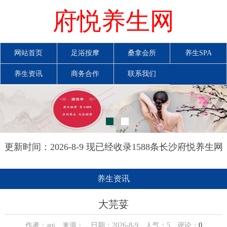
府悦养生网
网站首页
足浴按摩
桑拿会所
养生SPA
养生资讯
商务合作
联系我们
更新时间：2026-8-9 现已经收录1588条长沙府悦养生网
信息
养生资讯
大芫荽
作者：aqi 来源： 日期：2026-8-9 人气：
5
评论：
0