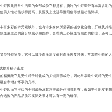
生虾因此日常生活里的全部成份它都是有，腌制的生虾里带有丰富多彩的
使男人性功能获得提高，从源头上改进早泄阳痿等勃起功能障碍。
丰富多彩的锌元素以外，也有许多身体所需要的碳水化合物，肝糖及其维
除血液里边的废弃物减少胆固醇，合理防止心脑血管层面的病症，还可以
某类独特物质，它可以减少血压浓度值时血压恢复过来，常常吃生蚝的人
化成提升精子密度
的精氨酸它是男性精子转化成的关键营养成分，因此常常吃生蚝精的男性
融合率增加怀孕的几率。
生虾因而它里边的全部成份及其营养成分作用都具有，假如男性朋友要想
台选购的产品品质和实际效果才可以有一定的确保。