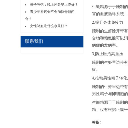
孩子补钙：晚上还是早上吃好？
生蚝精源于于腌制的
青少年补钙会不会加快骨骼闭
官的血液循环系统，
合？
2,提升身体免疫力
女性补血吃什么水果好？
腌制的生虾除开带有
合物和赖氨酸可以消
联系我们
病症的发病率。
3,防止医治高血压
腌制的生虾里边带有
症。
4,推动男性精子转
腌制的生虾里边带有
男性精子与卵细胞的
生蚝精源于于腌制的
精，仅有根据正规平
标签：