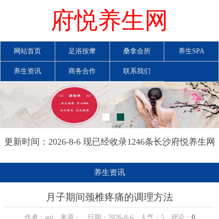
府悦养生网
网站首页
足浴按摩
桑拿会所
养生SPA
养生资讯
商务合作
联系我们
更新时间：2026-8-6 现已经收录1246条长沙府悦养生网
信息
养生资讯
月子期间颈椎疼痛的调理方法
作者：aqi 来源： 日期：2026-8-6 人气：
5
评论：
0