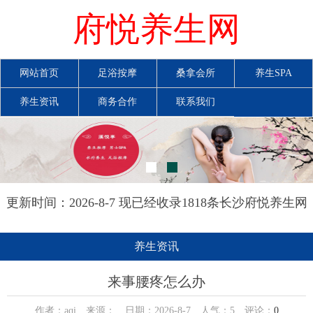
府悦养生网
网站首页
足浴按摩
桑拿会所
养生SPA
养生资讯
商务合作
联系我们
更新时间：2026-8-7 现已经收录1818条长沙府悦养生网
信息
养生资讯
来事腰疼怎么办
作者：aqi 来源： 日期：2026-8-7 人气：
5
评论：
0