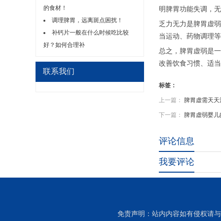
的食材！
明脾胃功能失调，无
调理脾胃，远离斑点困扰！
乏力无力是脾胃虚弱
补钙片一般在什么时候吃比较
当运动、药物调理等
好？如何合理补
总之，脾胃虚弱是一
改善饮食习惯、适当
联系我们
标签：
上一篇：
脾胃虚需天天
下一篇：
脾胃虚弱婴儿
评论信息
我要评论
免责声明：站内内容如有侵权请与