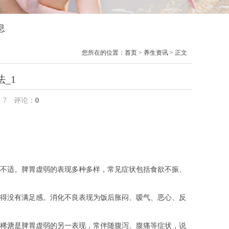
息
您所在的位置：
首页
>
养生资讯
> 正文
_1
：
7
评论：
0
不适。脾胃虚弱的表现多种多样，常见症状包括食欲不振、
得没有满足感。消化不良表现为饭后胀闷、嗳气、恶心、反
稀溏是脾胃虚弱的另一表现，常伴随腹泻、腹痛等症状，说