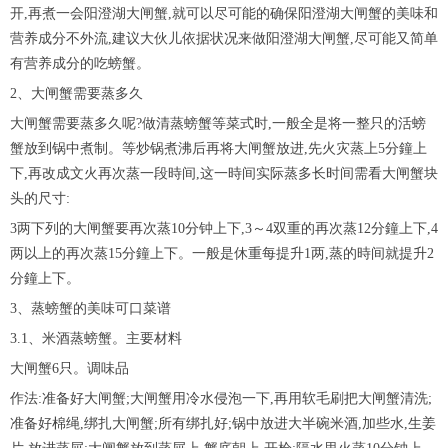
开,再煮一会阳澄湖大闸蟹,就可以尽可能的确保阳澄湖大闸蟹的美味和
营养成分不外流,建议大伙儿依据状况来做阳澄湖大闸蟹,尽可能又简单
有营养成分的吃螃蟹。
2、大闸蟹需要蒸多久
大闸蟹需要蒸多久呢?做清蒸螃蟹等菜式时,一般全是将一整只的活螃
蟹放到锅中煮制。等炒锅煮沸后再将大闸蟹放进,先火灾蒸上5分鐘上
下,再改成文火再次蒸一段時间,这一時间实际蒸多长时间需看大闸蟹块
头的尺寸:
3两下列的大闸蟹要再次蒸10分钟上下,3～4双重的再次蒸12分鐘上下,4
两以上的再次蒸15分鐘上下。一般是休重每提升1两,蒸的時间就提升2
分鐘上下。
3、蒸螃蟹的美味可口菜谱
3.1、米酒蒸螃蟹。主要材料
大闸蟹6只。调味品
作法:准备好大闸蟹;大闸蟹用冷水侵泡一下,再用软毛刷把大闸蟹清洗;
准备好棉绳,绑扎大闸蟹;所有绑扎好;锅中放进大半碗米酒,加些水,生姜