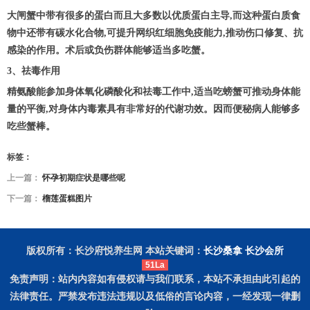
大闸蟹中带有很多的蛋白而且大多数以优质蛋白主导,而这种蛋白质食
物中还带有碳水化合物,可提升网织红细胞免疫能力,推动伤口修复、抗
感染的作用。术后或负伤群体能够适当多吃蟹。
3、祛毒作用
精氨酸能参加身体氧化磷酸化和祛毒工作中,适当吃螃蟹可推动身体能
量的平衡,对身体内毒素具有非常好的代谢功效。因而便秘病人能够多
吃些蟹棒。
标签：
上一篇：
怀孕初期症状是哪些呢
下一篇：
榴莲蛋糕图片
版权所有：长沙府悦养生网 本站关键词：
长沙桑拿
长沙会所
51La
免责声明：站内内容如有侵权请与我们联系，本站不承担由此引起的
法律责任。严禁发布违法违规以及低俗的言论内容，一经发现一律删