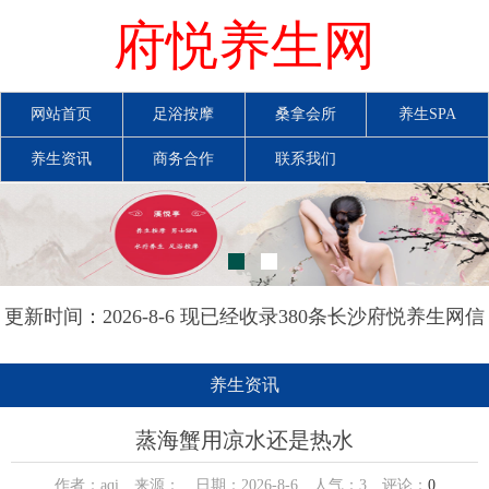
府悦养生网
网站首页
足浴按摩
桑拿会所
养生SPA
养生资讯
商务合作
联系我们
更新时间：2026-8-6 现已经收录380条长沙府悦养生网信
息
养生资讯
蒸海蟹用凉水还是热水
作者：aqi 来源： 日期：2026-8-6 人气：
3
评论：
0