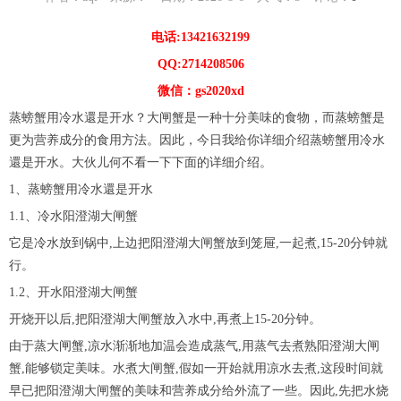
电话:13421632199
QQ:2714208506
微信：gs2020xd
蒸螃蟹用冷水還是开水？大闸蟹是一种十分美味的食物，而蒸螃蟹是
更为营养成分的食用方法。因此，今日我给你详细介绍蒸螃蟹用冷水
還是开水。大伙儿何不看一下下面的详细介绍。
1、蒸螃蟹用冷水還是开水
1.1、冷水阳澄湖大闸蟹
它是冷水放到锅中,上边把阳澄湖大闸蟹放到笼屉,一起煮,15-20分钟就
行。
1.2、开水阳澄湖大闸蟹
开烧开以后,把阳澄湖大闸蟹放入水中,再煮上15-20分钟。
由于蒸大闸蟹,凉水渐渐地加温会造成蒸气,用蒸气去煮熟阳澄湖大闸
蟹,能够锁定美味。水煮大闸蟹,假如一开始就用凉水去煮,这段时间就
早已把阳澄湖大闸蟹的美味和营养成分给外流了一些。因此,先把水烧