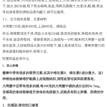
片,放进蒸屉;大闸蟹放到蒸屉上,蟹底朝上,开枪;隔水里火蒸10分钟上
下,熄火,焖3分鐘;取下剪去棉绳,装盘;用鲜贝露酱汁,生姜沫,醋,糖,香油
等自身喜爱的调味品调为蘸汁,就可以服用。
3.2、古方檽米蒸蟹。主要材料
大闸蟹150克,檽米400克,上汤800克。调味品
作法:将螃蟹清洗干净,用盐小水泡2分鐘;葱清洗切细末;将檽米淘净,控
干水份,放进用母鸡、香肠煲煮的上汤侵泡一小时;檽米同大闸蟹一起摆
放在盘里,入炒锅用温火蒸20分钟取下,撒上葱末就可以。蟹棒和蟹汁的
美味渗透到糯米糕中,鲜香十足。
吃蟹的益处有什么
1、防止肿瘤
蟹棒中带有很多的营养元素,在其中维生素D、维生素E成分最大。这2
种维他命能够维护黏膜上皮细胞组织,清理血管垃圾和延缓衰老。
大闸蟹中还带有很多的硒,每100克的大闸蟹中硒的成分达到56.7mg。
含硒高的食材能够提升身体的免疫能力,还能具有防止肿瘤、防癌的作
用。
2、抗感染,推动伤口修复