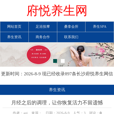
府悦养生网
网站首页
足浴按摩
桑拿会所
养生SPA
养生资讯
商务合作
联系我们
更新时间：2026-8-9 现已经收录897条长沙府悦养生网信
息
养生资讯
月经之后的调理，让你恢复活力不留遗憾
作者：aqi 来源： 日期：2026-8-9 人气：
3
评论：
0